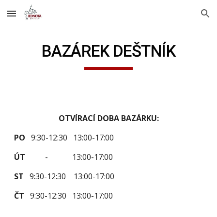
Skip to main content
Skip to navigation
BAZÁREK DEŠTNÍK
OTVÍRACÍ DOBA BAZÁRKU:
PO
9:30-
1
2:30
13:00-17:00
ÚT
-
13:00
-
1
7
:00
S
T
9:30-
1
2:30
13:00-17:00
ČT
9:30-
1
2:30
13:00-1
7
:00