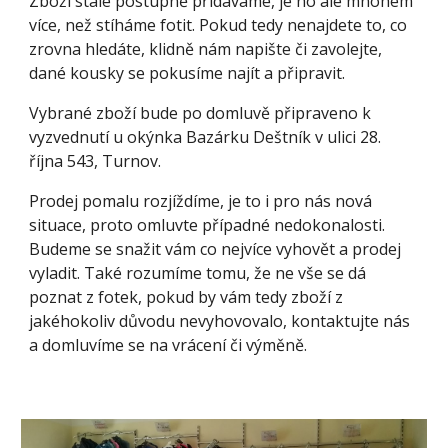
Zboží stále postupně přidáváme, je ho ale mnohem
více, než stíháme fotit. Pokud tedy nenajdete to, co
zrovna hledáte, klidně nám napište či zavolejte,
dané kousky se pokusíme najít a připravit.
Vybrané zboží bude po domluvě připraveno k
vyzvednutí u okýnka Bazárku Deštník v ulici 28.
října 543, Turnov.
Prodej pomalu rozjíždíme, je to i pro nás nová
situace, proto omluvte případné nedokonalosti.
Budeme se snažit vám co nejvíce vyhovět a prodej
vyladit. Také rozumíme tomu, že ne vše se dá
poznat z fotek, pokud by vám tedy zboží z
jakéhokoliv důvodu nevyhovovalo, kontaktujte nás
a domluvíme se na vrácení či výměně.